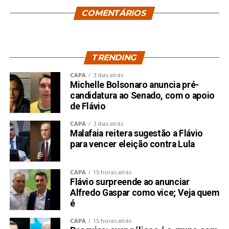
COMENTÁRIOS
TRENDING
CAPA
3 dias atrás
Michelle Bolsonaro anuncia pré-
candidatura ao Senado, com o apoio
de Flávio
CAPA
3 dias atrás
Malafaia reitera sugestão a Flávio
para vencer eleição contra Lula
CAPA
15 horas atrás
Flávio surpreende ao anunciar
Alfredo Gaspar como vice; Veja quem
é
CAPA
15 horas atrás