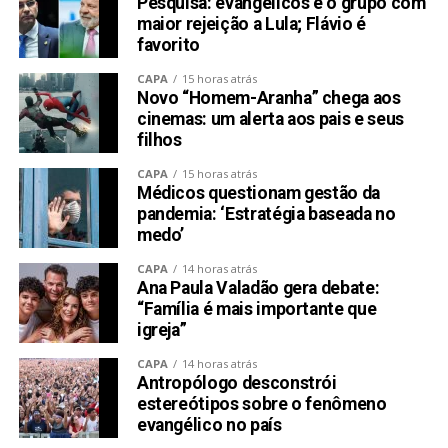
Pesquisa: evangélicos é o grupo com
maior rejeição a Lula; Flávio é
favorito
CAPA
15 horas atrás
Novo “Homem-Aranha” chega aos
cinemas: um alerta aos pais e seus
filhos
CAPA
15 horas atrás
Médicos questionam gestão da
pandemia: ‘Estratégia baseada no
medo’
CAPA
14 horas atrás
Ana Paula Valadão gera debate:
“Família é mais importante que
igreja”
CAPA
14 horas atrás
Antropólogo desconstrói
estereótipos sobre o fenômeno
evangélico no país