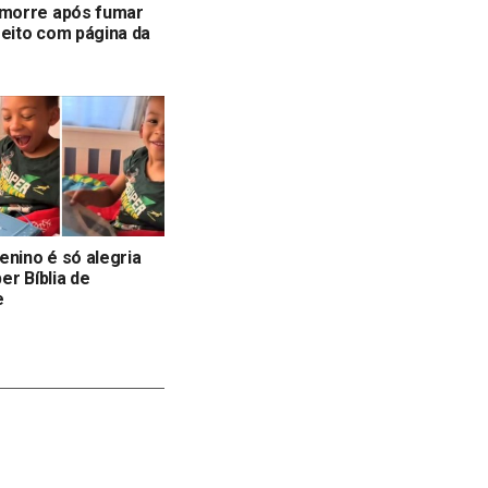
orre após fumar
feito com página da
enino é só alegria
er Bíblia de
e