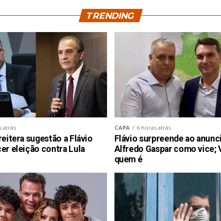
TRENDING
s atrás
CAPA
6 horas atrás
reitera sugestão a Flávio
Flávio surpreende ao anunc
er eleição contra Lula
Alfredo Gaspar como vice; 
quem é