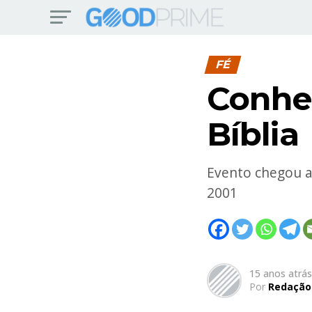
FÉ
Conheç
Bíblia
Evento chegou ao
2001
15 anos atrás
Por
Redação