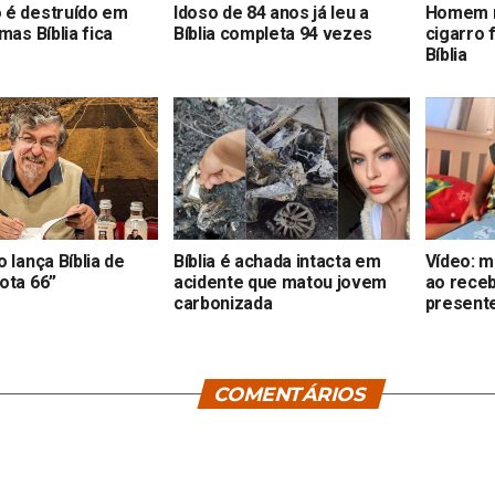
 é destruído em
Idoso de 84 anos já leu a
Homem m
mas Bíblia fica
Bíblia completa 94 vezes
cigarro 
Bíblia
 lança Bíblia de
Bíblia é achada intacta em
Vídeo: m
ota 66”
acidente que matou jovem
ao receb
carbonizada
present
COMENTÁRIOS