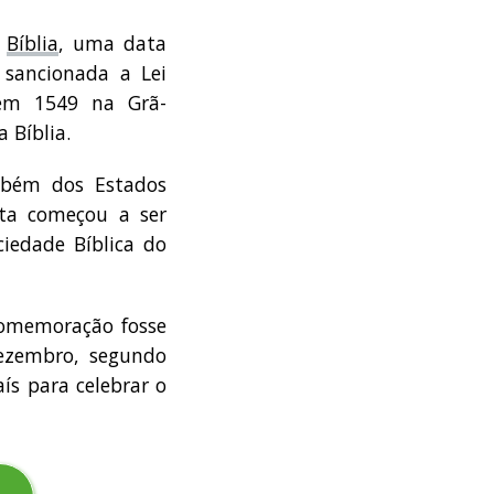
a
Bíblia
, uma data
 sancionada a Lei
 em 1549 na Grã-
 Bíblia.
mbém dos Estados
ta começou a ser
iedade Bíblica do
comemoração fosse
 dezembro, segundo
s para celebrar o