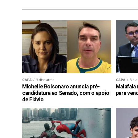
CAPA
3 dias atrás
CAPA
3 dia
Michelle Bolsonaro anuncia pré-
Malafaia 
candidatura ao Senado, com o apoio
para venc
de Flávio