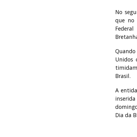
No segu
que no 
Federal
Bretanha
Quando 
Unidos 
timidam
Brasil.
A entid
inserida
domingo
Dia da Bí