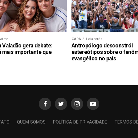
 atrás
CAPA
1 dia atrás
a Valadão gera debate:
Antropólogo desconstrói
é mais importante que
estereótipos sobre o fenô
evangélico no país
TATO
QUEM SOMOS
POLÍTICA DE PRIVACIDADE
TERMOS D