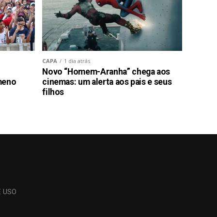
CAPA
1 dia atrás
Novo “Homem-Aranha” chega aos
meno
cinemas: um alerta aos pais e seus
filhos
E USO