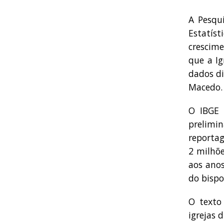
A Pesqui
Estatís
crescim
que a Ig
dados d
Macedo.
O IBGE 
prelimi
reportag
2 milhõ
aos anos
do bispo
O texto
igrejas 