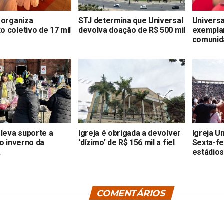
 organiza
STJ determina que Universal
Universal
 coletivo de 17 mil
devolva doação de R$ 500 mil
exemplar
comunid
 leva suporte a
Igreja é obrigada a devolver
Igreja U
no inverno da
‘dízimo’ de R$ 156 mil a fiel
Sexta-fe
a
estádio
COMENTÁRIOS