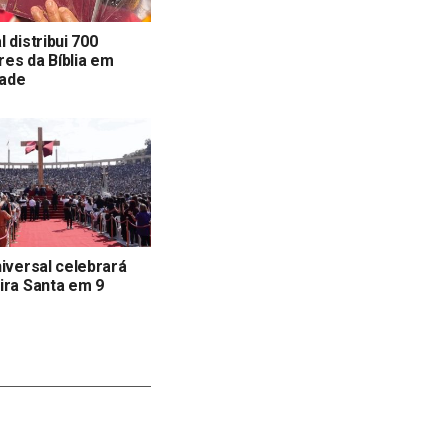
 distribui 700
es da Bíblia em
ade
niversal celebrará
ira Santa em 9
s