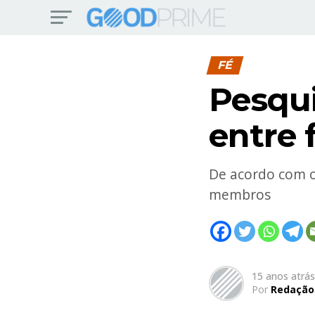
FÉ
Pesqu
entre 
De acordo com o
membros
15 anos atrás
Por
Redação