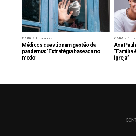
CAPA
1 dia atrás
CAPA
1 dia
Médicos questionam gestão da
Ana Paul
pandemia: ‘Estratégia baseada no
“Família 
medo’
igreja”
CON