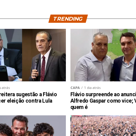
TRENDING
s atrás
CAPA
1 dia atrás
reitera sugestão a Flávio
Flávio surpreende ao anunc
er eleição contra Lula
Alfredo Gaspar como vice; 
quem é