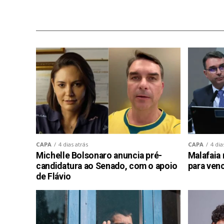
CAPA
4 dias atrás
CAPA
4 dia
Michelle Bolsonaro anuncia pré-
Malafaia 
candidatura ao Senado, com o apoio
para venc
de Flávio